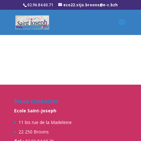
02.96.84.60.71
eco22.stjo.broons@e-c.bzh
Nous contacter
Ecole Saint-Joseph
11 bis rue de la Madeleine
22 250 Broons