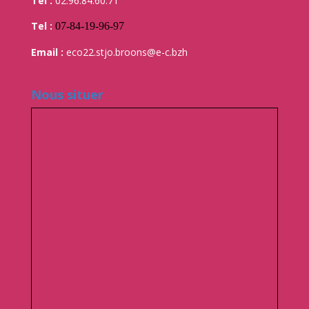
Tel :
02.96.84.60.71
Tel :
07-84-19-96-97
Email :
eco22.stjo.broons@e-c.bzh
Nous situer