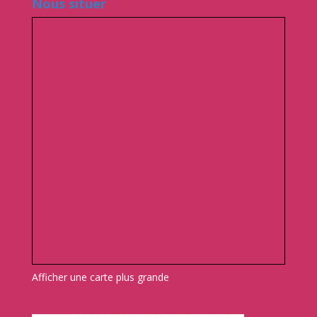
Afficher une carte plus grande
Nos liens
La municipalité de Broons
Le collège Notre-Dame de Broons
Les paroisses de Broons et Caulnes
La Fédération de Gouren