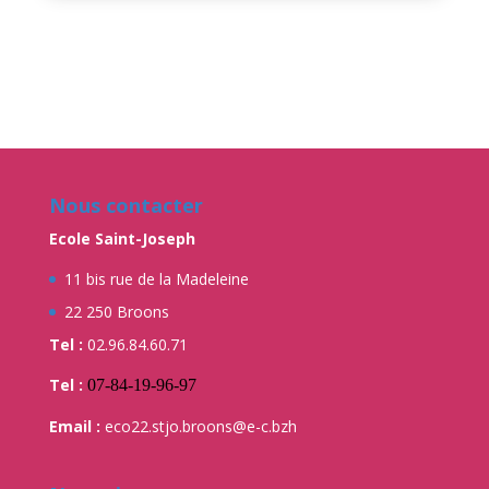
22 250 Broons
Tel :
02.96.84.60.71
Tel :
07-84-19-96-97
Email :
eco22.stjo.broons@e-c.bzh
Nous situer