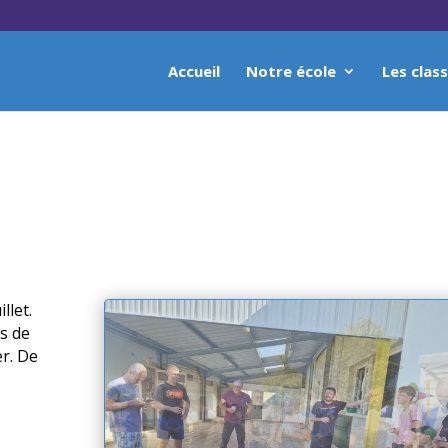
Accueil
Notre école
Les clas
llet.
es de
er. De
.