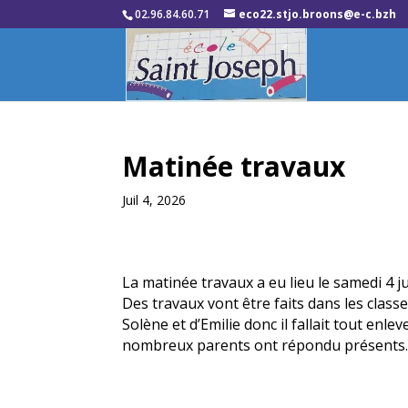
02.96.84.60.71
eco22.stjo.broons@e-c.bzh
Matinée travaux
Juil 4, 2026
La matinée travaux a eu lieu le samedi 4 jui
Des travaux vont être faits dans les class
Solène et d’Emilie donc il fallait tout enlev
nombreux parents ont répondu présents