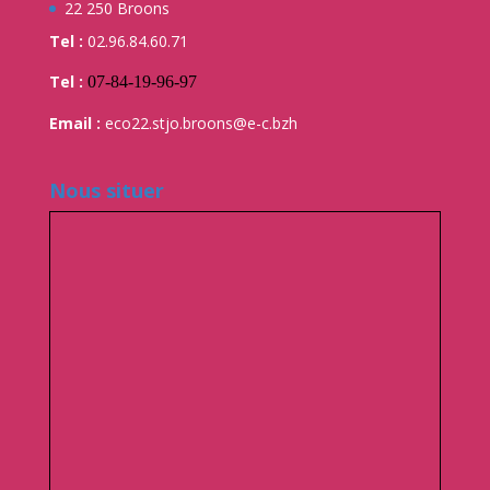
22 250 Broons
Tel :
02.96.84.60.71
Tel :
07-84-19-96-97
Email :
eco22.stjo.broons@e-c.bzh
Nous situer