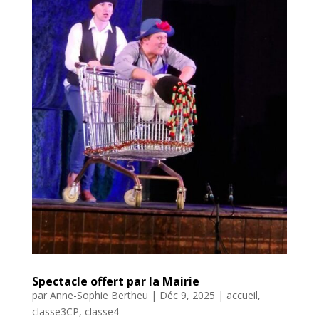
Spectacle offert par la Mairie
par
Anne-Sophie Bertheu
|
Déc 9, 2025
|
accueil
,
classe3CP
,
classe4