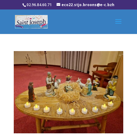
02.96.84.60.71
eco22.stjo.broons@e-c.bzh